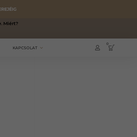
EREJÉIG
. Miért?
0
.
KAPCSOLAT