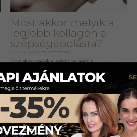
Most akkor melyik a
legjobb kollagén a
szépségápolásra?
2023.04.07.
Nincs hozzászólás
Most akkor melyik a legjobb kollagén a
szépségápolásra? Talán kevésbé köztudott, hogy a
kollagénnek 28 típusa van jelen az emberi testben,
amelyekből lényegében az első
Tovább olvasom »
?