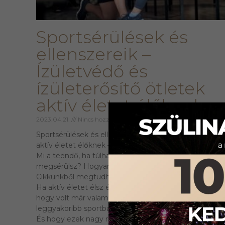
Sportsérülések és
ellenszereik –
Ízületvédő és
ízületerősítő ötletek
aktív életet élőknek
2023.04.21.
Nincs hozzászólás
Sportsérülések és ellenszereik – Ízületvédő ötletek
aktív életet élőknek – blogcikk-kivonat
Mi a teendő, ha túlhajtod az ízületeidet, és
megsérülsz? Hogyan előzd meg legközelebb a bajt?
Cikkünkből megtudhatod!
Ha aktív életet élsz és sportolsz, akkor szinte biztos,
hogy volt már valamilyen sérülésed. Tudtad, hogy a
leggyakoribb sportbalesetek az ízületekkel történnek
És hogy ezek nagy részét könnyedén