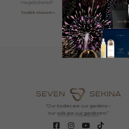
megelőzheted?
Tovább olvasom »
“Our bodies are our gardens –
our wills are our gardeners.”
William Shakespeare