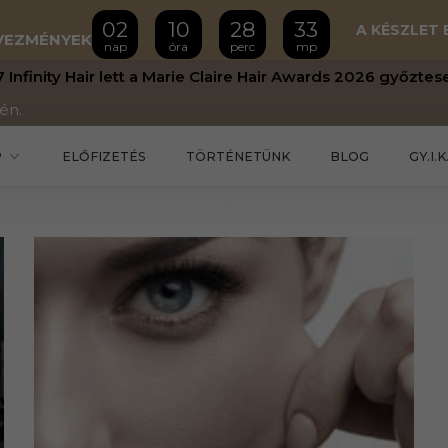
02
10
28
33
A KÉSZLET 
DVEZMÉNYEK
nap
óra
perc
mp
 Infinity Hair lett a Marie Claire Hair Awards 2026 győztese
én.
P
ELŐFIZETÉS
TÖRTÉNETÜNK
BLOG
GY.I.K