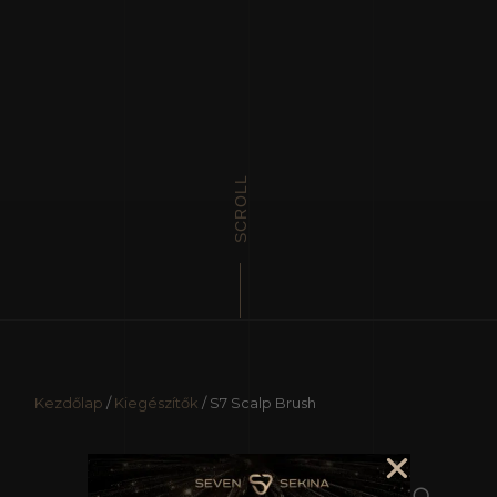
SCROLL
Kezdőlap
/
Kiegészítők
/
S7 Scalp Brush