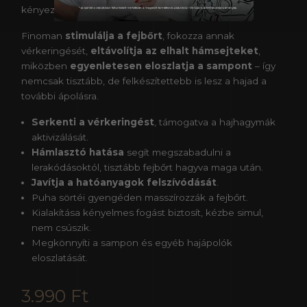
kényeztetéssé alakít.
Finoman
stimulálja a fejbőrt
, fokozza annak
vérkeringését,
eltávolítja az elhalt hámsejteket
,
miközben
egyenletesen eloszlatja a sampont
– így
nemcsak tisztább, de felkészítettebb is lesz a hajad a
további ápolásra.
Serkenti a vérkeringést
, támogatva a hajhagymák
aktivizálását.
Hámlasztó hatása
segít megszabadulni a
lerakódásoktól, tisztább fejbőrt hagyva maga után.
Javítja a hatóanyagok felszívódását
.
Puha sörtéi gyengéden masszírozzák a fejbőrt.
Kialakítása kényelmes fogást biztosít, kézbe simul,
nem csúszik.
Megkönnyíti a sampon és egyéb hajápolók
eloszlatását.
3.990
Ft