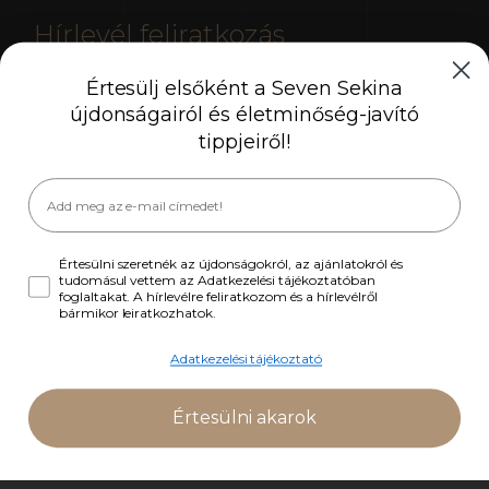
Hírlevél feliratkozás
Értesülj elsőként a Seven Sekina
Tájékoztatónkból mindent megtudhatsz az ősi
újdonságairól és életminőség-javító
keleti tudást és a modern nyugati technológiát
tippjeiről!
egyesítő Seven Sekina termékek összetételéről
és hatásmechanizmusáról.
E-mail cím
Értesülni szeretnék az újdonságokról, az ajánlatokról és
tudomásul vettem az Adatkezelési tájékoztatóban
foglaltakat. A hírlevélre feliratkozom és a hírlevélről
bármikor leiratkozhatok.
Elolvastam és elfogadom a
Felhasználási
feltételeket
és az
Adatvédelmi irányelveket
.
Adatkezelési tájékoztató
A hírlevélre feliratkozom es arról bármikor
leiratkozhatok.
Értesülni akarok