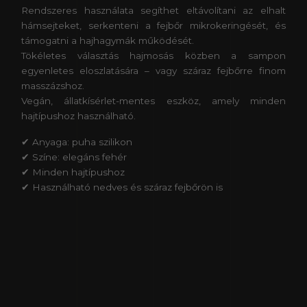
Rendszeres használata segíthet eltávolítani az elhalt
hámsejteket, serkenteni a fejbőr mikrokeringését, és
támogatni a hajhagymák működését.
Tökéletes választás hajmosás közben a sampon
egyenletes eloszlatására – vagy száraz fejbőrre finom
masszázshoz.
Vegán, állatkísérlet-mentes eszköz, amely minden
hajtípushoz használható.
✔ Anyaga: puha szilikon
✔ Színe: elegáns fehér
✔ Minden hajtípushoz
✔ Használható nedves és száraz fejbőrön is