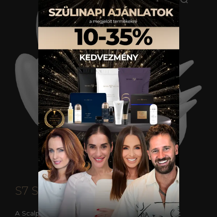
S7 SCALP BRUSH
A Scalp Brush fejbőrmasszírozó minden hajmosást