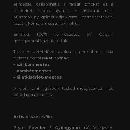
érintéssel csillapíthatja a fáradt izmokat és a
túlfeszített napok nyomait. A mozdulat utáni
pillanatok nyugalmát adja vissza – természetesen,
tisztán, kompromisszumok nélkül.
Emellett 100% természetes S7 Óceáni
gyöngyporral gazdagítottuk,
Tiszta összetételével azokra is gondoltunk, akik
tudatos döntéseket hoznak:
– szilikonmentes
– parabénmentes
– állatkísérlet-mentes
A krém, ami igazodik tested mozgásához – és
bőröd igényeihez is.
Aktív összetevők:
Pearl Powder / Gyöngypor:
Bőrtónusjavító,