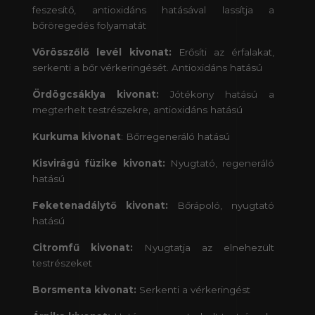
feszesítő, antioxidáns hatásával lassítja a
bőröregedés folyamatát
Vörösszőlő levél kivonat:
Erősíti az érfalakat,
serkenti a bőr vérkeringését. Antioxidáns hatású
Ördögcsáklya kivonat:
Jótékony hatású a
megterhelt testrészekre, antioxidáns hatású
Kurkuma kivonat
: Bőrregeneráló hatású
Kisvirágú füzike kivonat:
Nyugtató, regeneráló
hatású
Feketenadálytő kivonat:
Bőrápoló, nyugtató
hatású
Citromfű kivonat:
Nyugtatja az elnehezült
testrészeket
Borsmenta kivonat:
Serkenti a vérkeringést