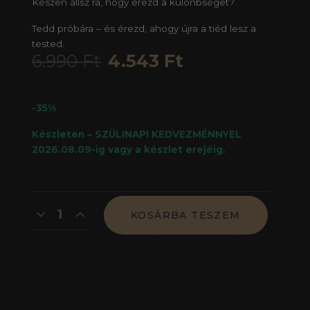
Készen állsz rá, hogy érezd a különbséget?
Tedd próbára – és érezd, ahogy újra a tiéd lesz a
tested.
6.990
Ft
4.543
Ft
-35%
Készleten –
SZÜLINAPI KEDVEZMÉNNYEL
2026.08.09-ig vagy a készlet erejéig.
KOSÁRBA TESZEM