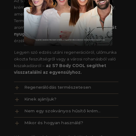
Az S7 Body COOL a mozdulatok utáni pillanatok
krémje –
hűsítő, nyugtató és tonizáló élmény
,
amely visszaadhatja tested komfortérzetét.
Természetes gyógynövény-kivonatokkal és
aromaterápiás illóolajokkal készült, hogy
bőrön át
nyugtassa a feszült izmokat
és felfrissítse az
érzékeket.
Legyen szó edzés utáni regenerációról, ülőmunka
okozta feszültségről vagy a városi rohanásból való
kiszakadásról –
az S7 Body COOL segíthet
visszatalálni az egyensúlyhoz.
Regenerálódás természetesen
Kinek ajánljuk?
Nem egy szokványos hűsítő krém…
Mikor és hogyan használd?