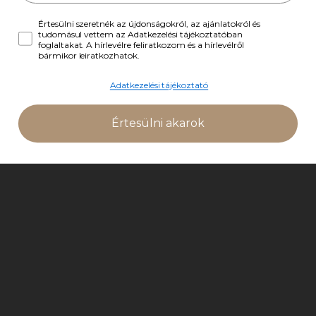
hatású
Értesülni szeretnék az újdonságokról, az ajánlatokról és
tudomásul vettem az Adatkezelési tájékoztatóban
Rozmaring olaj:
Melegítő hatású, vérkeringést
foglaltakat. A hírlevélre feliratkozom és a hírlevélről
fokozó, revitalizálja a bőrt
bármikor leiratkozhatok.
Adatkezelési tájékoztató
Értesülni akarok
Tájékoztatónkból mindent megtudhatsz az ősi keleti