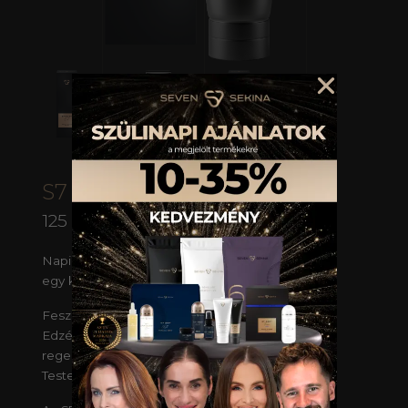
S7 BODY COOL
125 ml
Napi stressz után. Edzés végén. Amikor jól esne
egy kis lazítás.
Feszülnek az izmaid egy hosszú nap után?
Edzés után vágysz valamire ami hűsít és
regenerál?
Tested több figyelmet kér?