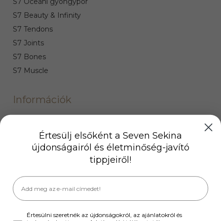
S7 Óceáni gyöngypor
S7 Beauty & Infinity
S7 Tendons
S7 Joints
S7 Bones
S7 Muscle
Információk
Szállítási információk
Fizetési módok
Értesülj elsőként a Seven Sekina
újdonságairól és életminőség-javító
Gyakran ismételt kérdések
tippjeiről!
ÁSZF
Hajápolási bűnök nyereményjáték szabályzat
Nyereményjáték szabályzat
Partnereink
Értesülni szeretnék az újdonságokról, az ajánlatokról és
Hírlevél