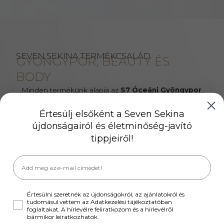
ÚJRAÍRJUK, AMIT AZ ÉTREND-
KIEGÉSZÍTŐKRŐL EDDIG
GONDOLTÁL.
SEVEN SEKINA TERMÉKCSALÁD
Gyöngypor és funkcionális kollagének elismert
GYÖNGYPOR, BEAUTY ÉS
sportolók ajánlásával.
BODY
Minden termékünk alapja az
S7 Óceáni Gyöngypor
,
MUTASD A TERMÉKEKET
amely belsőleg étrend-kiegészítőként, külsőleg
kozmetikumként is használható.
Értesülj elsőként a Seven Sekina
újdonságairól és életminőség-javító
A
BEAUTY
és
BODY
termékek a gyöngypor mellett már
tippjeiről!
egy-egy, a német
GELITA
partnercégünk által
szabadalmaztatott bioaktív kollagénpeptidet is
tartalmaznak további nélkülözhetetlen vitaminok és aktív
hatóanyagok társaságában.
Értesülni szeretnék az újdonságokról, az ajánlatokról és
tudomásul vettem az Adatkezelési tájékoztatóban
foglaltakat. A hírlevélre feliratkozom és a hírlevélről
bármikor leiratkozhatok.