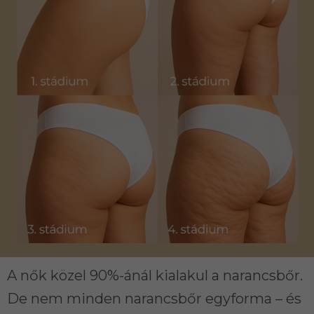
A nők közel 90%-ánál kialakul a narancsbőr.
De nem minden narancsbőr egyforma – és