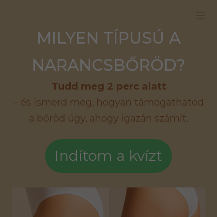
MILYEN TÍPUSÚ A
NARANCSBŐRÖD?
Tudd meg 2 perc alatt
– és ismerd meg, hogyan támogathatod
a bőröd úgy, ahogy igazán számít.
Indítom a kvízt