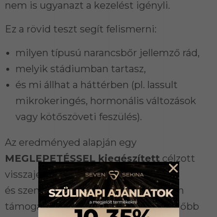
nem is ugyanazt a kezelést igényli.
Ez a rövid teszt segít felismerni:
milyen típusú narancsbőr jellemző rád,
melyik stádiumban tartasz,
és mi állhat a háttérben (pl. lassult
mikrokeringés, hormonális változások
vagy kötőszöveti feszülés).
Az eredményed alapján egy
MEGLEPETÉSSEL kiegészített
célzott
visszajelzést kapsz –
és személyre szabott ajánlást, hogyan
támogathatod a bőröd a legmegfelelőbb