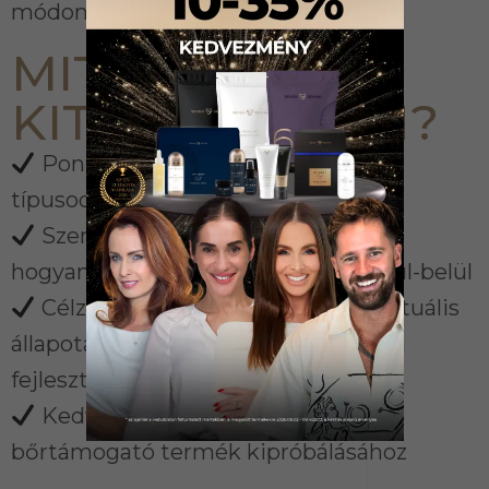
módon.
MIT KAPSZ A
KITÖLTÉS UTÁN?
Pontos képet a saját narancsbőr
típusodról
Személyre szabott javaslatot arra,
hogyan támogathatod a bőröd – kívül-belül
Célzott termékajánlót, a bőröd aktuális
állapotához igazítva – tudományosan
fejlesztett formulákkal
Kedvezményt a kiválasztott
bőrtámogató termék kipróbálásához