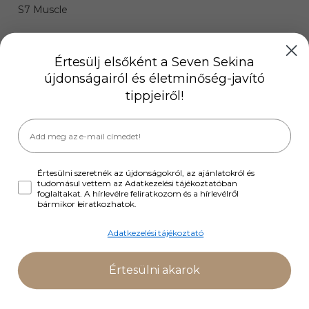
S7 Muscle
Információk
Értesülj elsőként a Seven Sekina
újdonságairól és életminőség-javító
Szállítási információk
tippjeiről!
Fizetési módok
Gyakran ismételt kérdések
ÁSZF
Partnereink
Értesülni szeretnék az újdonságokról, az ajánlatokról és
Hírlevél
tudomásul vettem az Adatkezelési tájékoztatóban
foglaltakat. A hírlevélre feliratkozom és a hírlevélről
bármikor leiratkozhatok.
Adatkezelési tájékoztató
Értesülni akarok
Copyright © Sevensekina 2024.
Adatkezelés