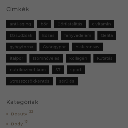
Cimkék
anti-aging
bőr
Bőrfiatalítás
c vitamin
Dzsudzsák
Edzés
fényvédelem
Gelita
gyógytorna
Gyöngypor
hialuronsav
italpor
Izomnövelés
Kollagén
Kutatás
nutrikozmetikum
S7
sport
Stresszcsökkentés
sérülés
Kategóriák
22
Beauty
13
Body