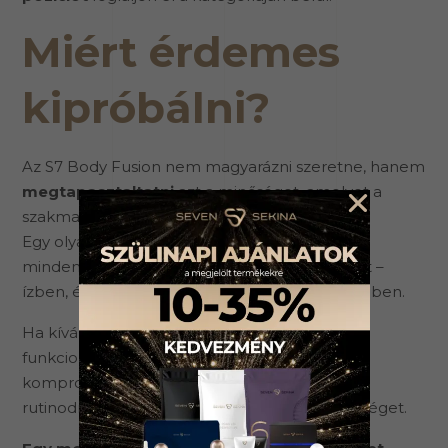
Miért érdemes
kipróbálni?
Az S7 Body Fusion nem magyarázni szeretne, hanem
megtapasztaltatni
azt a minőséget, amelyet a
szakma is elismert.
Egy olyan alakformáló shake, amely a
mindennapokban mutatja meg valódi értékét –
ízben, élményben és következetes összetételben.
Ha kíváncsi vagy arra, milyen az, amikor a
funkcionalitás és az alakformálás nem
kompromisszum, hanem természetes része a
rutinodnak, az S7 Body Fusion erre ad lehetőséget.