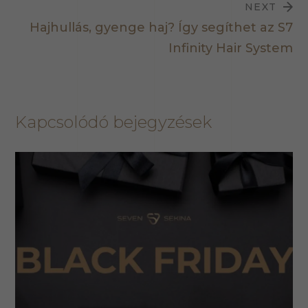
NEXT
Hajhullás, gyenge haj? Így segíthet az S7
Infinity Hair System
Kapcsolódó bejegyzések