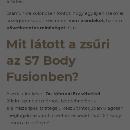
értékeli
Számunkra különösen fontos, hogy egy ilyen szakmai
közegben kapott elismerés
nem trendeket
, hanem
következetes minőséget
díjaz.
Mit látott a zsűri
az S7 Body
Fusionben?
A zsűri elnökével,
Dr. Némedi Erzsébettel
(élelmiszeripari mérnök, biotechnológus,
élelmiszeripari stratéga)
,
készült interjúban világosan
megfogalmazódott, miért emelkedett ki az S7 Body
Fusion a mezőnyből: