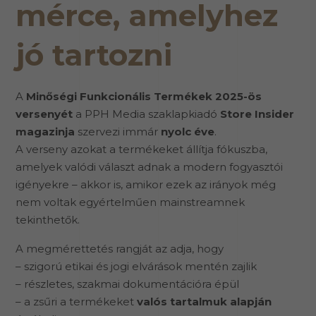
mérce, amelyhez
jó tartozni
A
Minőségi Funkcionális Termékek 2025-ös
versenyét
a PPH Media szaklapkiadó
Store Insider
magazinja
szervezi immár
nyolc éve
.
A verseny azokat a termékeket állítja fókuszba,
amelyek valódi választ adnak a modern fogyasztói
igényekre – akkor is, amikor ezek az irányok még
nem voltak egyértelműen mainstreamnek
tekinthetők.
A megmérettetés rangját az adja, hogy
– szigorú etikai és jogi elvárások mentén zajlik
– részletes, szakmai dokumentációra épül
– a zsűri a termékeket
valós tartalmuk alapján