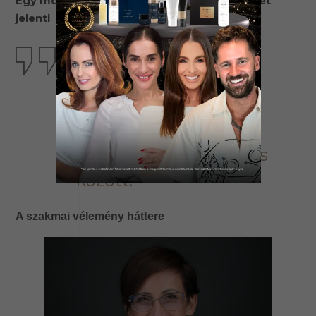
Egy mondatban, ami számunkra a legtöbbet
jelenti
„Az S7 Body Fusion
kiegyensúlyozott
egységet teremt
funkcionalitás, íz és
minőségi gondolkodás
között.”
A szakmai vélemény háttere