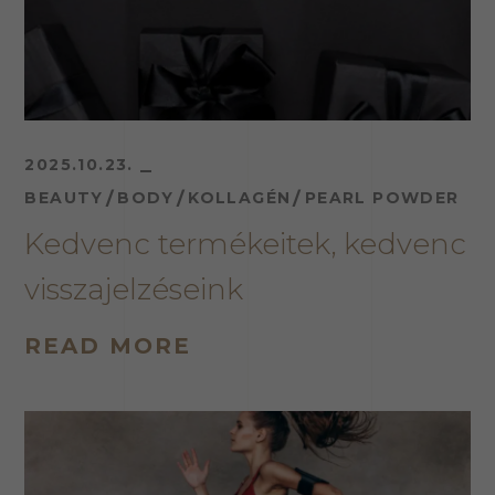
2025.10.23.
BEAUTY
BODY
KOLLAGÉN
PEARL POWDER
Kedvenc termékeitek, kedvenc
visszajelzéseink
READ MORE