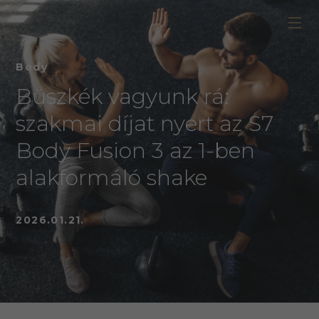
Body
Büszkék vagyunk rá:
szakmai díjat nyert az S7
Body Fusion 3 az 1-ben
alakformáló shake
2026.01.21.