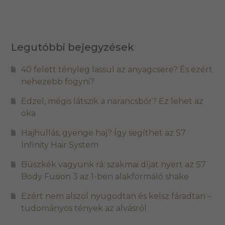
Legutóbbi bejegyzések
40 felett tényleg lassul az anyagcsere? És ezért
nehezebb fogyni?
Edzel, mégis látszik a narancsbőr? Ez lehet az
oka
Hajhullás, gyenge haj? Így segíthet az S7
Infinity Hair System
Büszkék vagyunk rá: szakmai díjat nyert az S7
Body Fusion 3 az 1-ben alakformáló shake
Ezért nem alszol nyugodtan és kelsz fáradtan –
tudományos tények az alvásról