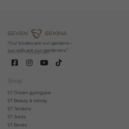
“Our bodies are our gardens –
our wills are our gardeners.”
William Shakespeare
Shop
S7 Óceáni gyöngypor
S7 Beauty & Infinity
S7 Tendons
S7 Joints
S7 Bones