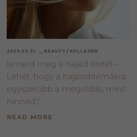
2025.03.31.
BEAUTY
KOLLAGÉN
Ismerd meg a hajad életét –
Lehet, hogy a hajproblémákra
egyszerűbb a megoldás, mint
hinnéd?
READ MORE