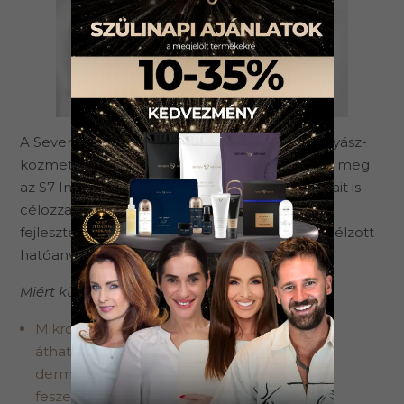
A Seven Sekina és Dr. Pónyai Katinka bőrgyógyász-
kozmetológus együttműködésében született meg
az S7 Infinity termékcsalád, amely a cellulit okait is
célozza, nem csupán a tüneteit. A termékek
fejlesztése tudományos kutatásokra és aktív, célzott
hatóanyagokra épül.
Miért különleges a formula?
Mikropeptid-kollagén: az apró részecskék
áthatolnak a felhámrétegen és bejutnak a
dermisbe, javítva a bőr rugalmasságát és
feszességét.