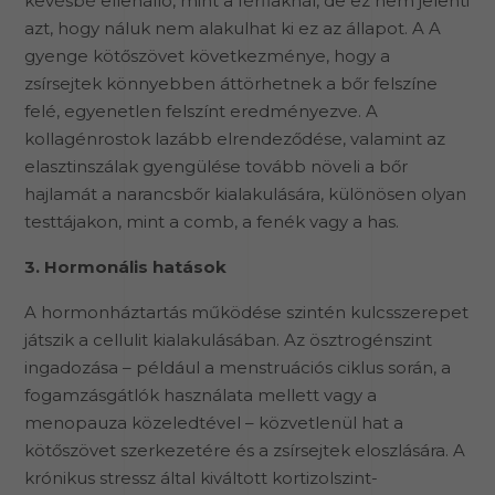
kevésbé ellenálló, mint a férfiaknál, de ez nem jelenti
azt, hogy náluk nem alakulhat ki ez az állapot. A A
gyenge kötőszövet következménye, hogy a
zsírsejtek könnyebben áttörhetnek a bőr felszíne
felé, egyenetlen felszínt eredményezve. A
kollagénrostok lazább elrendeződése, valamint az
elasztinszálak gyengülése tovább növeli a bőr
hajlamát a narancsbőr kialakulására, különösen olyan
testtájakon, mint a comb, a fenék vagy a has.
3. Hormonális hatások
A hormonháztartás működése szintén kulcsszerepet
játszik a cellulit kialakulásában. Az ösztrogénszint
ingadozása – például a menstruációs ciklus során, a
fogamzásgátlók használata mellett vagy a
menopauza közeledtével – közvetlenül hat a
kötőszövet szerkezetére és a zsírsejtek eloszlására. A
krónikus stressz által kiváltott kortizolszint-