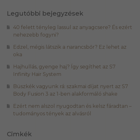
Legutóbbi bejegyzések
40 felett tényleg lassul az anyagcsere? És ezért
nehezebb fogyni?
Edzel, mégis látszik a narancsbőr? Ez lehet az
oka
Hajhullás, gyenge haj? Így segíthet az S7
Infinity Hair System
Büszkék vagyunk rá: szakmai díjat nyert az S7
Body Fusion 3 az 1-ben alakformáló shake
Ezért nem alszol nyugodtan és kelsz fáradtan –
tudományos tények az alvásról
Cimkék