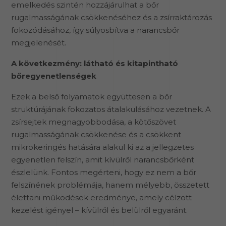
emelkedés szintén hozzájárulhat a bőr
rugalmasságának csökkenéséhez és a zsírraktározás
fokozódásához, így súlyosbítva a narancsbőr
megjelenését.
A következmény: látható és kitapintható
bőregyenetlenségek
Ezek a belső folyamatok együttesen a bőr
struktúrájának fokozatos átalakulásához vezetnek. A
zsírsejtek megnagyobbodása, a kötőszövet
rugalmasságának csökkenése és a csökkent
mikrokeringés hatására alakul ki az a jellegzetes
egyenetlen felszín, amit kívülről narancsbőrként
észlelünk. Fontos megérteni, hogy ez nem a bőr
felszínének problémája, hanem mélyebb, összetett
élettani működések eredménye, amely célzott
kezelést igényel – kívülről és belülről egyaránt.