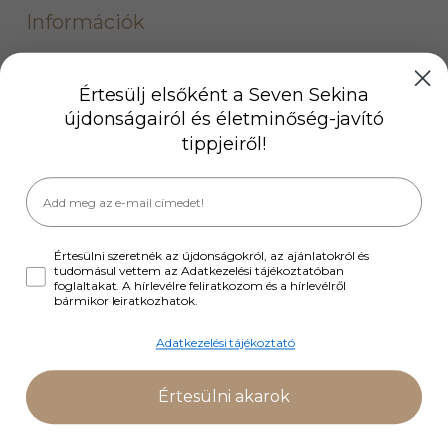
Információk
Szállítási információk
Fizetési módok
Értesülj elsőként a Seven Sekina
újdonságairól és életminőség-javító
Gyakran ismételt kérdések
tippjeiről!
ÁSZF
Hajápolási bűnök nyereményjáték szabályzat
Nyereményjáték szabályzat
Partnereink
Értesülni szeretnék az újdonságokról, az ajánlatokról és
Hírlevél
tudomásul vettem az Adatkezelési tájékoztatóban
foglaltakat. A hírlevélre feliratkozom és a hírlevélről
bármikor leiratkozhatok.
Adatkezelési tájékoztató
Értesülni akarok
Copyright © Sevensekina 2024.
Adatkezelés