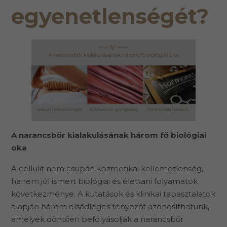
egyenetlenségét?
A narancsbőr kialakulásának három fő biológiai
oka
A cellulit nem csupán kozmetikai kellemetlenség,
hanem jól ismert biológiai és élettani folyamatok
következménye. A kutatások és klinikai tapasztalatok
alapján három elsődleges tényezőt azonosíthatunk,
amelyek döntően befolyásolják a narancsbőr