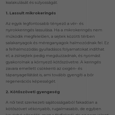
kialakulását és súlyosságát.
1. Lassult mikrokeringés
Az egyik legfontosabb tényező a vér- és
nyirokkeringés lassulása. Ha a mikrokeringés nem
működik megfelelően, a sejtek közötti térben
salakanyagok és méreganyagok halmozódnak fel. Ez
a felhalmozódás gyulladásos folyamatokat indíthat
el, a zsírsejtek pedig megduzzadnak, és nyomást
gyakorolnak a környező kötőszövetre. A keringés
zavara emellett csökkenti az oxigén- és
tápanyagellátást is, ami tovább gyengíti a bőr
regenerációs képességét.
2. Kötőszöveti gyengeség
A női test szerkezeti sajátosságaiból fakadóan a
kötőszövet vékonyabb, rugalmasabb, de egyben