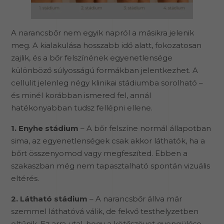
A narancsbőr nem egyik napról a másikra jelenik
meg. A kialakulása hosszabb idő alatt, fokozatosan
zajlik, és a bőr felszínének egyenetlensége
különböző súlyosságú formákban jelentkezhet. A
cellulit jelenleg négy klinikai stádiumba sorolható –
és minél korábban ismered fel, annál
hatékonyabban tudsz fellépni ellene.
1. Enyhe stádium
– A bőr felszíne normál állapotban
sima, az egyenetlenségek csak akkor láthatók, ha a
bőrt összenyomod vagy megfeszíted. Ebben a
szakaszban még nem tapasztalható spontán vizuális
eltérés.
2. Látható stádium
– A narancsbőr állva már
szemmel láthatóvá válik, de fekvő testhelyzetben
eltűnik. Ez arra utal, hogy a kötőszövet gyengülése