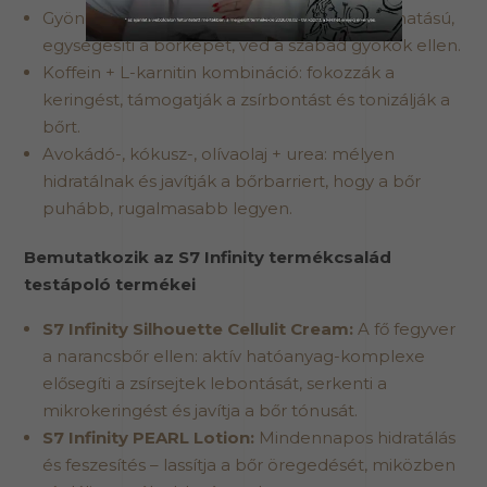
Gyöngypor és zöld tea kivonat: antioxidáns hatású,
egységesíti a bőrképet, véd a szabad gyökök ellen.
Koffein + L-karnitin kombináció: fokozzák a
keringést, támogatják a zsírbontást és tonizálják a
bőrt.
Avokádó-, kókusz-, olívaolaj + urea: mélyen
hidratálnak és javítják a bőrbarriert, hogy a bőr
puhább, rugalmasabb legyen.
Bemutatkozik az S7 Infinity termékcsalád
testápoló termékei
S7 Infinity Silhouette Cellulit Cream
:
A fő fegyver
a narancsbőr ellen: aktív hatóanyag-komplexe
elősegíti a zsírsejtek lebontását, serkenti a
mikrokeringést és javítja a bőr tónusát.
S7 Infinity PEARL Lotion:
Mindennapos hidratálás
és feszesítés – lassítja a bőr öregedését, miközben