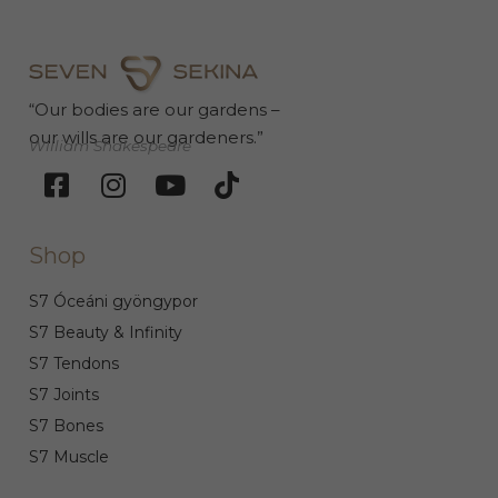
“Our bodies are our gardens –
our wills are our gardeners.”
William Shakespeare
Shop
S7 Óceáni gyöngypor
S7 Beauty & Infinity
S7 Tendons
S7 Joints
S7 Bones
S7 Muscle