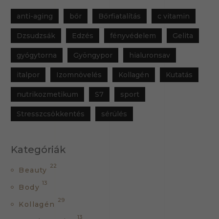
anti-aging
bőr
Bőrfiatalítás
c vitamin
Dzsudzsák
Edzés
fényvédelem
Gelita
gyógytorna
Gyöngypor
hialuronsav
italpor
Izomnövelés
Kollagén
Kutatás
nutrikozmetikum
S7
sport
Stresszcsökkentés
sérülés
Kategóriák
22
Beauty
13
Body
29
Kollagén
13