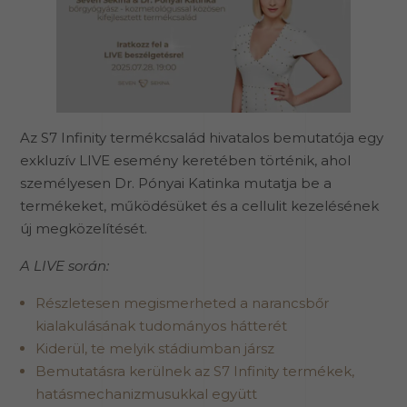
Az S7 Infinity termékcsalád hivatalos bemutatója egy
exkluzív LIVE esemény keretében történik, ahol
személyesen Dr. Pónyai Katinka mutatja be a
termékeket, működésüket és a cellulit kezelésének
új megközelítését.
A LIVE során:
Részletesen megismerheted a narancsbőr
kialakulásának tudományos hátterét
Kiderül, te melyik stádiumban jársz
Bemutatásra kerülnek az S7 Infinity termékek,
hatásmechanizmusukkal együtt