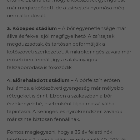
már megkezdődött, de a zsírsejtek nyomása még
nem állandósult.
3. Közepes stádium
– A bőr egyenetlensége már
állva és fekve is jól megfigyelhető. A zsírsejtek
megduzzadtak, és tartósan deformálják a
kötőszöveti szerkezetet. A mikrokeringés zavara már
erősebben fennáll, így a salakanyagok
felszaporodása is fokozódik.
4. Előrehaladott stádium
– A bőrfelszín erősen
hullámos, a kötőszöveti gyengeség már mélyebb
rétegeket is érint. Ebben a szakaszban a bőr
érzékenyebbé, esetenként fájdalmassá válhat
tapintásra. A keringési és nyirokrendszeri zavarok
már szinte biztosan fennállnak.
Fontos megjegyezni, hogy a 35 év feletti nők
körében a 3. vagy 4. stádium már a nők 40–50%-át