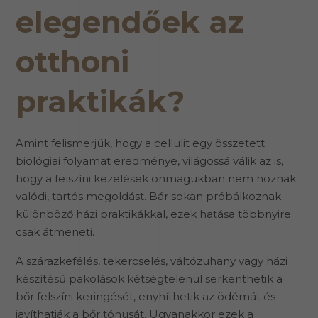
elegendőek az
otthoni
praktikák?
Amint felismerjük, hogy a cellulit egy összetett
biológiai folyamat eredménye, világossá válik az is,
hogy a felszíni kezelések önmagukban nem hoznak
valódi, tartós megoldást. Bár sokan próbálkoznak
különböző házi praktikákkal, ezek hatása többnyire
csak átmeneti.
A szárazkefélés, tekercselés, váltózuhany vagy házi
készítésű pakolások kétségtelenül serkenthetik a
bőr felszíni keringését, enyhíthetik az ödémát és
javíthatják a bőr tónusát. Ugyanakkor ezek a