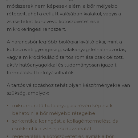
módszerek nem képesek elérni a bőr mélyebb
rétegeit, ahol a cellulit valójában kialakul, vagyis a
zsírsejteket körülvevő kötőszövetet és a
mikrokeringési rendszert.
A narancsbőr legfőbb biológiai kiváltó okai, mint a
kötőszöveti gyengeség, salakanyag-felhalmozódás,
vagy a mikrocirkuláció tartós romlása csak célzott,
aktív hatóanyagokkal és tudományosan igazolt
formulákkal befolyásolhatók.
A tartós változáshoz tehát olyan készítményekre van
szükség, amelyek:
mikroméretű hatóanyagaik révén képesek
behatolni a bőr mélyebb rétegeibe
serkentik a keringést, a kollagéntermelést, és
csökkentik a zsírsejtek duzzanatát
regenerálják a kötőszövetet és javítják a bőr